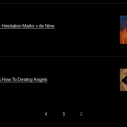
« Hesitation Marks » de Nine
s How To Destroy Angels
1
2