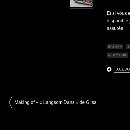
Et si vous 
disponible
assurée !
BATMAN
B
NEW-YORK
FACEB
Making of – « Langsom Dans » de Gliss