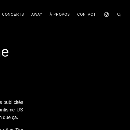
CONCERTS
AWAY
À PROPOS
CONTACT
he
s publicités
gantisme US
n que ça.