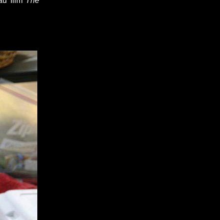
 au film
The