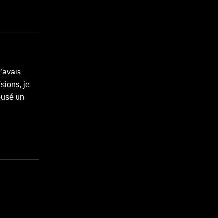
J’avais
isions, je
reusé un