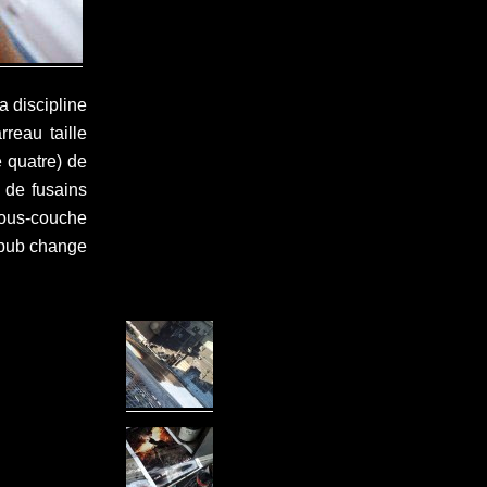
la discipline
reau taille
 quatre) de
 de fusains
ous-couche
 pub change