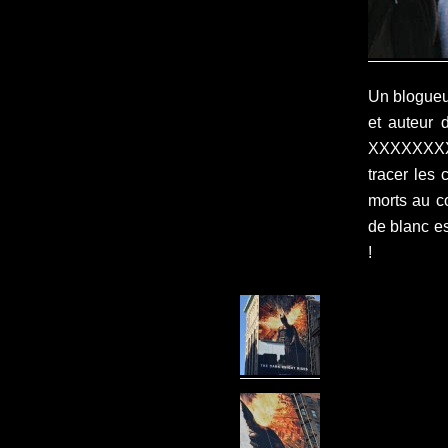
Un blogueu
et auteur 
XXXXXXXXXX
tracer les
morts au co
de blanc e
!