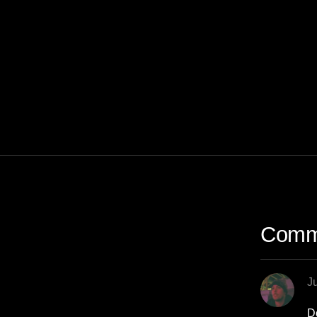
Comm
J
D