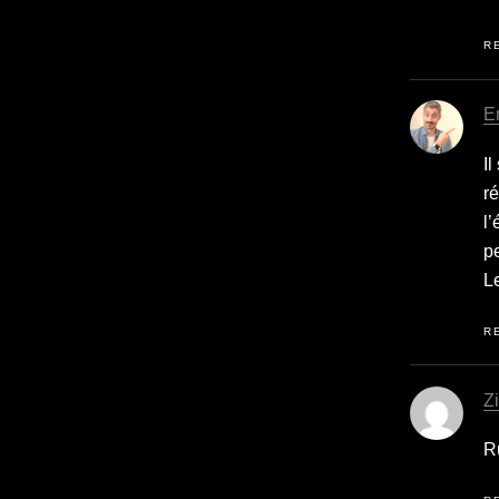
R
E
Il
ré
l’
p
Le
R
Z
Ru