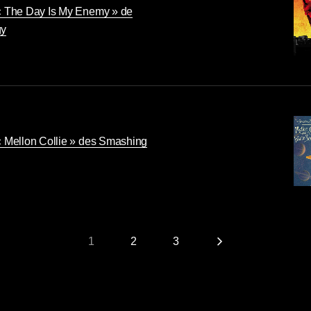
« The Day Is My Enemy » de
gy
« Mellon Collie » des Smashing
1
2
3