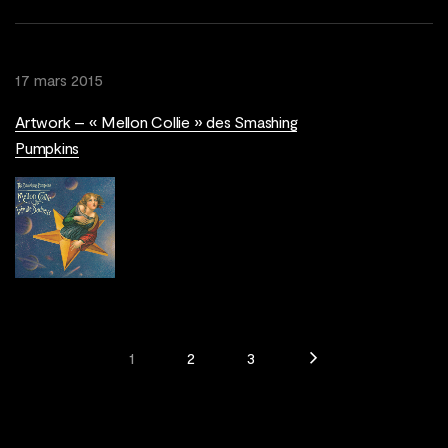
17 mars 2015
Artwork – « Mellon Collie » des Smashing
Pumpkins
1
2
3