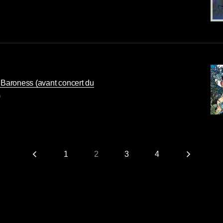
 Baroness (avant concert du
)
1
2
3
4