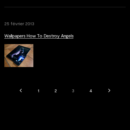
25 février 2013
Wallpapers How To Destroy Angels
1
2
3
4